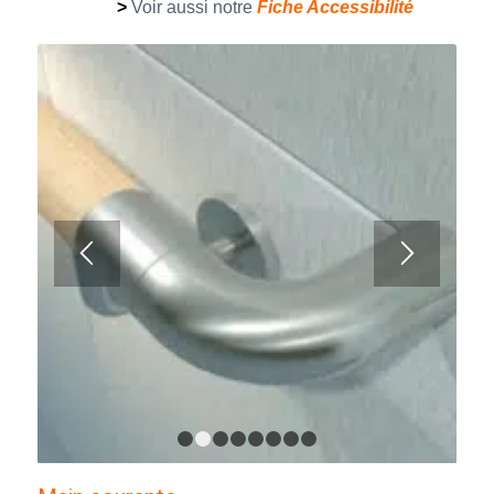
>
Voir aussi notre
Fiche Accessibilité
1
2
3
4
5
6
7
8