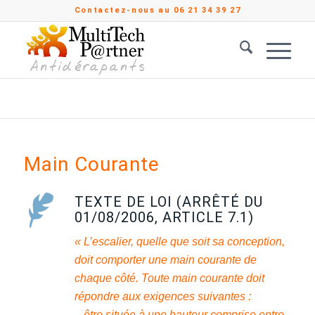
Contactez-nous au 06 21 34 39 27
Vous êtes ici :
Accueil
/
Produits
/
Accessibilité PMR
/
Main Courante
Main Courante
TEXTE DE LOI (ARRÊTÉ DU
01/08/2006, ARTICLE 7.1)
« L’escalier, quelle que soit sa conception,
doit comporter une main courante de
chaque côté. Toute main courante doit
répondre aux exigences suivantes :
– être située à une hauteur comprise entre